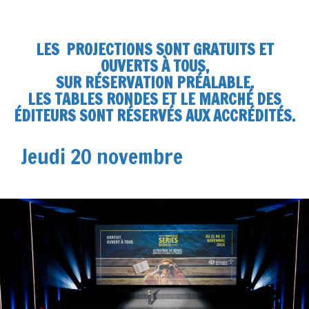
LES PROJECTIONS SONT GRATUITS ET
OUVERTS À TOUS,
SUR RÉSERVATION PRÉALABLE.
LES TABLES RONDES ET LE MARCHÉ DES
ÉDITEURS SONT RÉSERVÉS AUX ACCRÉDITÉS.
Jeudi 20 novembre